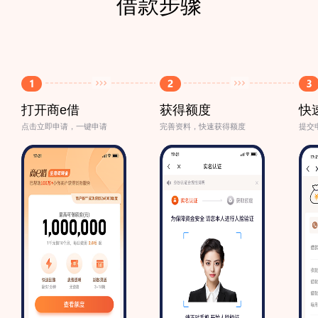
借款步骤
打开商e借
获得额度
快
点击立即申请，一键申请
完善资料，快速获得额度
提交